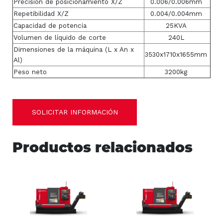
Precisión de posicionamiento X/Z
0.006/0.006mm
Repetibilidad X/Z
0.004/0.004mm
Capacidad de potencia
25KVA
Volumen de líquido de corte
240L
Dimensiones de la máquina (L x An x
3530x1710x1655mm
Al)
Peso neto
3200kg
SOLICITAR INFORMACIÓN
Productos relacionados