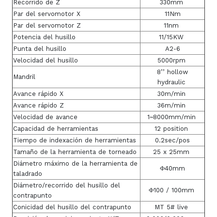
Recorrido de Z
330mm
Par del servomotor X
11Nm
Par del servomotor Z
11nm
Potencia del husillo
11/15KW
Punta del husillo
A2-6
Velocidad del husillo
5000rpm
8’’ hollow
Mandril
hydraulic
Avance rápido X
30m/min
Avance rápido Z
36m/min
Velocidad de avance
1~8000mm/min
Capacidad de herramientas
12 position
Tiempo de indexación de herramientas
0.2sec/pos
Tamaño de la herramienta de torneado
25 x 25mm
Diámetro máximo de la herramienta de
Ф40mm
taladrado
Diámetro/recorrido del husillo del
Ф100 / 100mm
contrapunto
Conicidad del husillo del contrapunto
MT 5# live