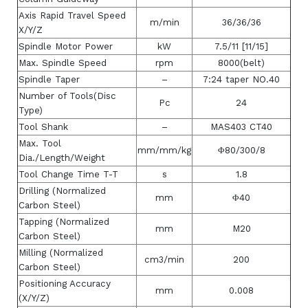
Axis Rapid Travel Speed
m/min
36/36/36
X/Y/Z
Spindle Motor Power
kW
7.5/11 [11/15]
Max. Spindle Speed
rpm
8000(belt)
Spindle Taper
–
7:24 taper NO.40
Number of Tools(Disc
Pc
24
Type)
Tool Shank
–
MAS403 CT40
Max. Tool
mm/mm/kg
Φ80/300/8
Dia./Length/Weight
Tool Change Time T-T
s
1.8
Drilling (Normalized
mm
Φ40
Carbon Steel)
Tapping (Normalized
mm
M20
Carbon Steel)
Milling (Normalized
cm3/min
200
Carbon Steel)
Positioning Accuracy
mm
0.008
(X/Y/Z)