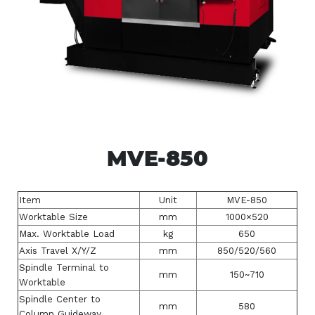
MVE-850
Item
Unit
MVE-850
Worktable Size
mm
1000×520
Max. Worktable Load
kg
650
Axis Travel X/Y/Z
mm
850/520/560
Spindle Terminal to
mm
150~710
Worktable
Spindle Center to
mm
580
Column Guideway