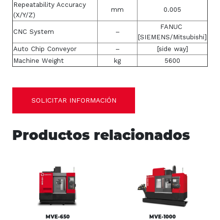
Repeatability Accuracy
mm
0.005
(X/Y/Z)
FANUC
CNC System
–
[SIEMENS/Mitsubishi]
Auto Chip Conveyor
–
[side way]
Machine Weight
kg
5600
SOLICITAR INFORMACIÓN
Productos relacionados
MVE-650
MVE-1000