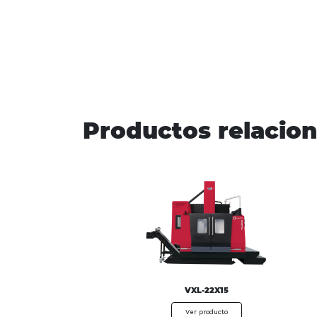
Productos relacio
VXL-22X15
Ver producto