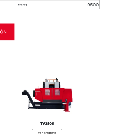
mm
9500
IÓN
TV250S
Ver producto