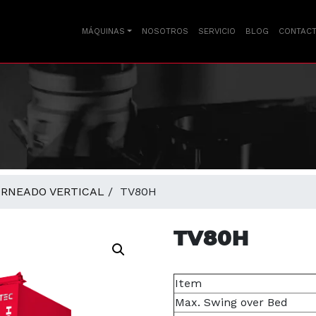
MÁQUINAS
NOSOTROS
SERVICIO
BLOG
CONTAC
ORNEADO VERTICAL
/ TV80H
TV80H
Item
Max. Swing over Bed