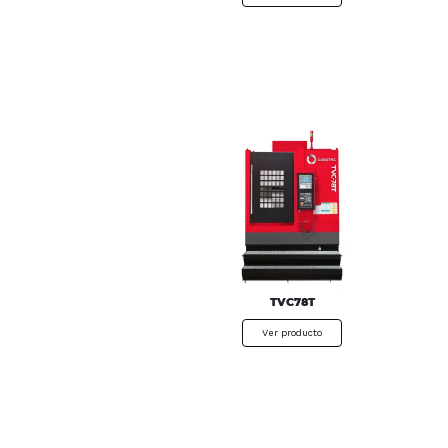
TVC78T
Ver producto