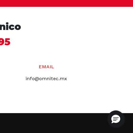
cnico
95
EMAIL
info@omnitec.mx