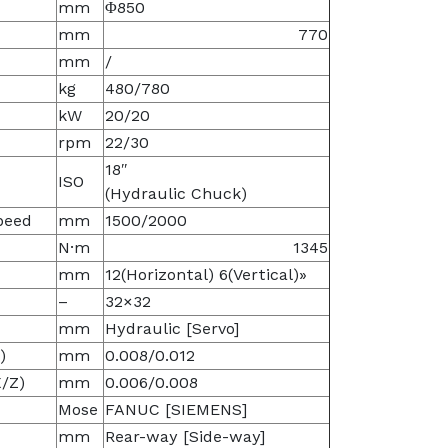
mm
Φ850
mm
770
mm
/
kg
480/780
kW
20/20
rpm
22/30
18″
ISO
(Hydraulic Chuck)
peed
mm
1500/2000
N·m
1345
mm
12(Horizontal) 6(Vertical)»
–
32×32
mm
Hydraulic [Servo]
)
mm
0.008/0.012
X/Z)
mm
0.006/0.008
Mose
FANUC [SIEMENS]
mm
Rear-way [Side-way]