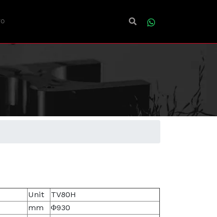
TO
Unit
TV80H
mm
Φ930