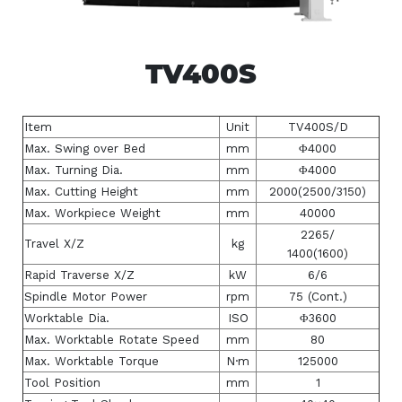
TV400S
Item
Unit
TV400S/D
Max. Swing over Bed
mm
Φ4000
Max. Turning Dia.
mm
Φ4000
Max. Cutting Height
mm
2000(2500/3150)
Max. Workpiece Weight
mm
40000
2265/
Travel X/Z
kg
1400(1600)
Rapid Traverse X/Z
kW
6/6
Spindle Motor Power
rpm
75 (Cont.)
Worktable Dia.
ISO
Φ3600
Max. Worktable Rotate Speed
mm
80
Max. Worktable Torque
N·m
125000
Tool Position
mm
1