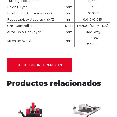
Turning Tool Shank
–
40×40
Driving Type
mm
/
Positioning Accuracy (X/Z)
mm
0.03/0.03
Repeatability Accuracy (X/Z)
mm
0.015/0.015
CNC Controller
Mose
FANUC [SIEMENS]
Auto Chip Conveyer
mm
Side-way
62000/
Machine Weight
mm
66000
SOLICITAR INFORMACIÓN
Productos relacionados