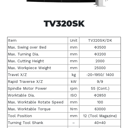
TV320SK
Item
Unit
TV320SK/DK
Max. Swing over Bed
mm
Φ3500
Max. Turning Dia.
mm
Φ3200
Max. Cutting Height
mm
2000
Max. Workpiece Weight
mm
25000
Travel X/Z
kg
-20~1950/ 1400
Rapid Traverse X/Z
kW
9/9
Spindle Motor Power
rpm
55 (Cont.)
Worktable Dia.
ISO
Φ2850
Max. Worktable Rotate Speed
mm
100
Max. Worktable Torque
N·m
63000
Tool Position
mm
12 (Tool Magazine)
Turning Tool Shank
–
40×40