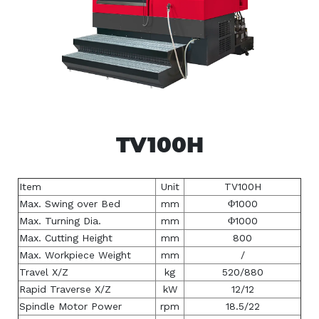
TV100H
Item
Unit
TV100H
Max. Swing over Bed
mm
Φ1000
Max. Turning Dia.
mm
Φ1000
Max. Cutting Height
mm
800
Max. Workpiece Weight
mm
/
Travel X/Z
kg
520/880
Rapid Traverse X/Z
kW
12/12
Spindle Motor Power
rpm
18.5/22