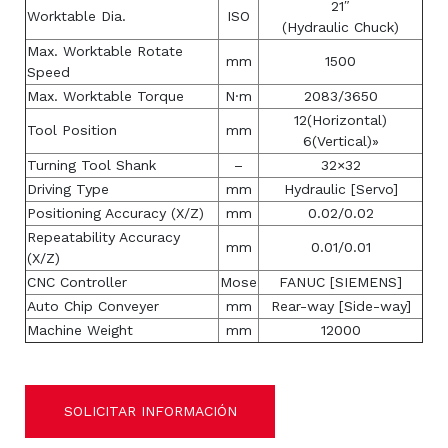
21″
Worktable Dia.
ISO
(Hydraulic Chuck)
Max. Worktable Rotate
mm
1500
Speed
Max. Worktable Torque
N·m
2083/3650
12(Horizontal)
Tool Position
mm
6(Vertical)»
Turning Tool Shank
–
32×32
Driving Type
mm
Hydraulic [Servo]
Positioning Accuracy (X/Z)
mm
0.02/0.02
Repeatability Accuracy
mm
0.01/0.01
(X/Z)
CNC Controller
Mose
FANUC [SIEMENS]
Auto Chip Conveyer
mm
Rear-way [Side-way]
Machine Weight
mm
12000
SOLICITAR INFORMACIÓN