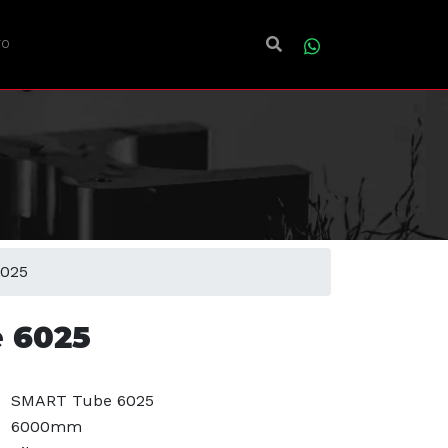
TO
025
 6025
SMART Tube 6025
6000mm