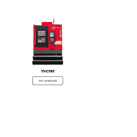
TVC78T
Ver producto