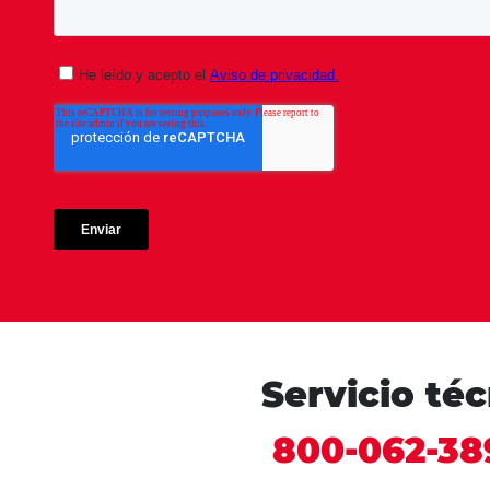
Servicio té
800-062-38