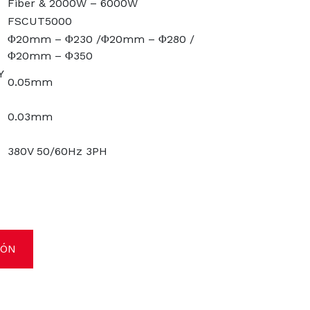
Fiber & 2000W – 6000W
FSCUT5000
Φ20mm – Φ230 /Φ20mm – Φ280 /
Φ20mm – Φ350
Y
0.05mm
0.03mm
380V 50/60Hz 3PH
IÓN