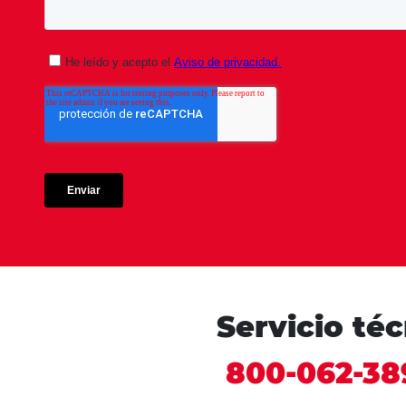
Servicio té
800-062-38