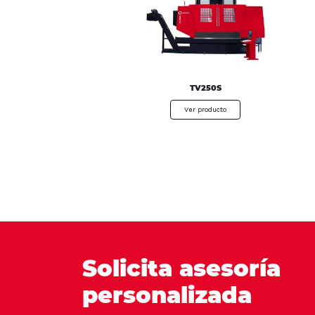
TV250S
Ver producto
Solicita asesoría
personalizada