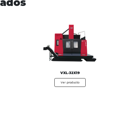
nados
VXL-32X19
Ver producto