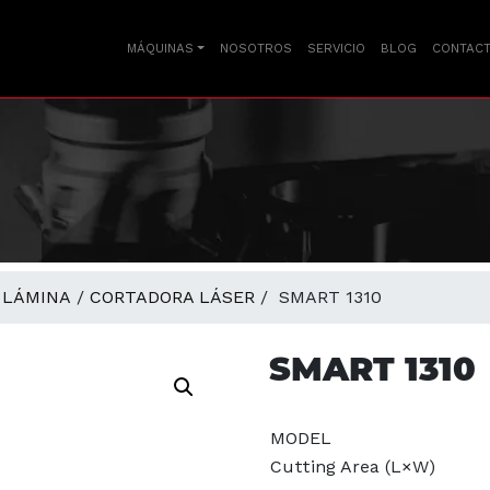
MÁQUINAS
NOSOTROS
SERVICIO
BLOG
CONTAC
 LÁMINA
/
CORTADORA LÁSER
/ SMART 1310
SMART 1310
MODEL
Cutting Area (L×W)