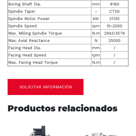
Boring Shaft Dia.
mm
Φ160
Spindle Taper
–
CT50
Spindle Motor Power
kW
37/45
Spindle Speed
rpm
10~2000
Max. Milling Spindle Torque
N.m
2943/3579
Max. Axial Reactance
N
25000
Facing Head Dia.
mm
/
Facing Head Speed
rpm
/
Max. Facing Head Torque
N.m
/
SOLICITAR INFORMACIÓN
Productos relacionados