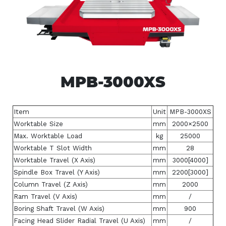
MPB-3000XS
Item
Unit
MPB-3000XS
Worktable Size
mm
2000×2500
Max. Worktable Load
kg
25000
Worktable T Slot Width
mm
28
Worktable Travel (X Axis)
mm
3000[4000]
Spindle Box Travel (Y Axis)
mm
2200[3000]
Column Travel (Z Axis)
mm
2000
Ram Travel (V Axis)
mm
/
Boring Shaft Travel (W Axis)
mm
900
Facing Head Slider Radial Travel (U Axis)
mm
/