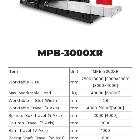
MPB-3000XR
Item
Unit
MPB-3000XR
2500×3000 [3000×3000]
Worktable Size
mm
[3000×4000]
Max. Worktable Load
kg
40000 [60000]
Worktable T Slot Width
mm
28
Worktable Travel (X Axis)
mm
4000 [5000][6000]
Spindle Box Travel (Y Axis)
mm
3000 [4000]
Column Travel (Z Axis)
mm
2000
Ram Travel (V Axis)
mm
1000
Boring Shaft Travel (W Axis)
mm
800