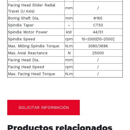
Facing Head Slider Radial
mm
/
Travel (U Axis)
Boring Shaft Dia.
mm
Φ160
Spindle Taper
–
CT50
Spindle Motor Power
kW
44/51
Spindle Speed
rpm
10~2000[10~2500]
Max. Milling Spindle Torque
N.m
3080/3696
Max. Axial Reactance
N
25000
Facing Head Dia.
mm
/
Facing Head Speed
rpm
/
Max. Facing Head Torque
N.m
/
SOLICITAR INFORMACIÓN
Productos relacionados