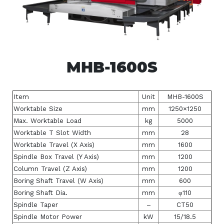
MHB-1600S
Item
Unit
MHB-1600S
Worktable Size
mm
1250×1250
Max. Worktable Load
kg
5000
Worktable T Slot Width
mm
28
Worktable Travel (X Axis)
mm
1600
Spindle Box Travel (Y Axis)
mm
1200
Column Travel (Z Axis)
mm
1200
Boring Shaft Travel (W Axis)
mm
600
Boring Shaft Dia.
mm
φ110
Spindle Taper
–
CT50
Spindle Motor Power
kW
15/18.5