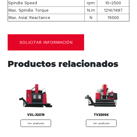
Spindle Speed
rpm
10~2500
Max. Spindle Torque
N.m
1214/1497
Max. Axial Reactance
N
15000
SOLICITAR INFORMACIÓN
Productos relacionados
VXL-32X19
TV250SK
Ver producto
Ver producto