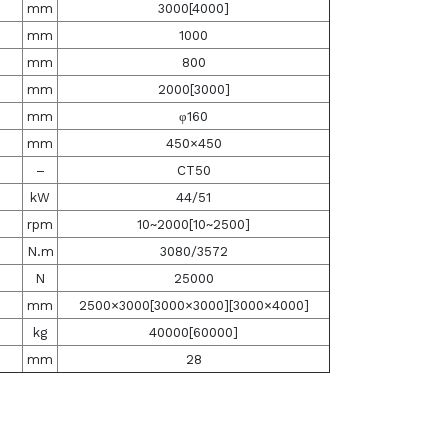
mm
3000[4000]
mm
1000
mm
800
mm
2000[3000]
mm
φ160
mm
450×450
–
CT50
kW
44/51
rpm
10~2000[10~2500]
N.m
3080/3572
N
25000
mm
2500×3000[3000×3000][3000×4000]
kg
40000[60000]
mm
28