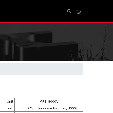
TO
Unit
MFB-8000V
mm
8000[Opt. Increase by Every 1000]