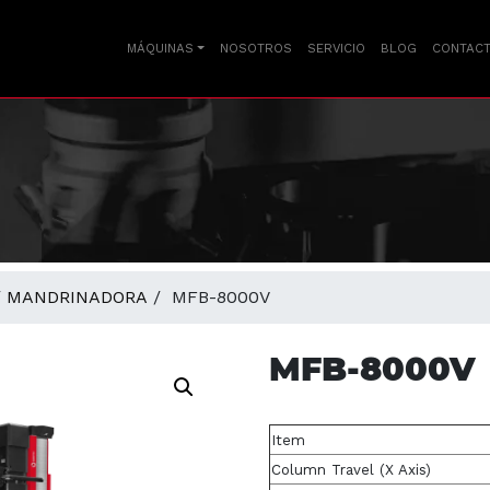
MÁQUINAS
NOSOTROS
SERVICIO
BLOG
CONTAC
/
MANDRINADORA
/ MFB-8000V
MFB-8000V
Item
Column Travel (X Axis)