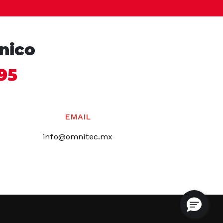
cnico
95
EMAIL
info@omnitec.mx